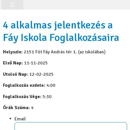
Online tanulás
Workshop-ajánló
Class Registration
4 alkalmas jelentkezés a
Fáy Iskola Foglalkozásaira
Helyszín:
2151 Fót Fáy András tér 1. (az iskolában)
Első Nap:
11-11-2025
Utolsó Nap:
12-02-2025
Foglalkozás ezdete:
4:00
Foglalkozás Vége:
5:30
Órák Száma:
4
Email