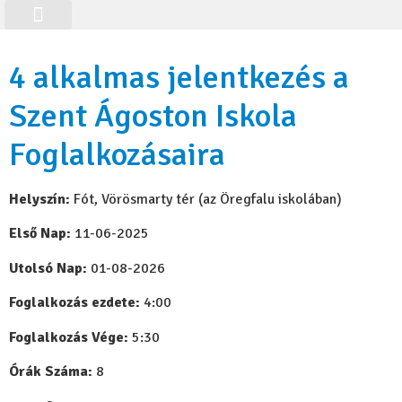
Online tanulás
Workshop-ajánló
Class Registration
4 alkalmas jelentkezés a
Szent Ágoston Iskola
Foglalkozásaira
Helyszín:
Fót, Vörösmarty tér (az Öregfalu iskolában)
Első Nap:
11-06-2025
Utolsó Nap:
01-08-2026
Foglalkozás ezdete:
4:00
Foglalkozás Vége:
5:30
Órák Száma:
8